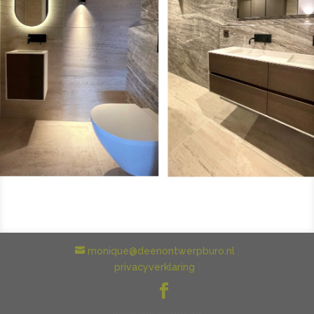
monique@deenontwerpburo.nl
|
privacyverklaring
|